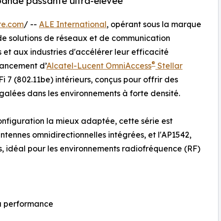
 bande passante ultra-élevée
re.com
/ --
ALE International
, opérant sous la marque
s de solutions de réseaux et de communication
et aux industries d'accélérer leur efficacité
®
 lancement d’
Alcatel-Lucent OmniAccess
Stellar
7 (802.11be) intérieurs, conçus pour offrir des
égalées dans les environnements à forte densité.
onfiguration la mieux adaptée, cette série est
antennes omnidirectionnelles intégrées, et l'AP1542,
, idéal pour les environnements radiofréquence (RF)
a performance