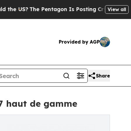
The Pentagon Is Posting Cryptic Biblical Messag
View all
Provided by AGP
Share
i 7 haut de gamme