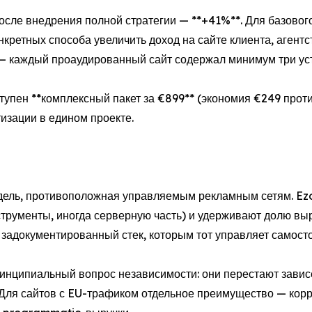
сле внедрения полной стратегии — **+41%**. Для базового
нкретных способа увеличить доход на сайте клиента, агент
у — каждый проаудированный сайт содержал минимум три ус
ступен **комплексный пакет за €899** (экономия €249 проти
изации в едином проекте.
ель, противоположная управляемым рекламным сетям. Ezo
трументы, иногда серверную часть) и удерживают долю вы
 задокументированный стек, которым тот управляет самосто
инципиальный вопрос независимости: они перестают зависе
 Для сайтов с EU-трафиком отдельное преимущество — кор