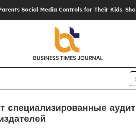
al Media Controls for Their Kids. Should the US?
т специализированные аудит
 издателей