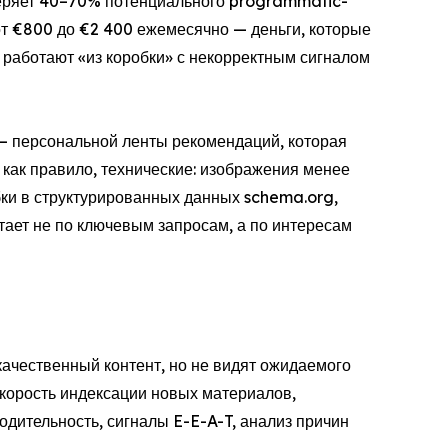
 теряет 40–70% потенциального programmatic-
от €800 до €2 400 ежемесячно — деньги, которые
работают «из коробки» с некорректным сигналом
— персональной ленты рекомендаций, которая
как правило, технические: изображения менее
бки в структурированных данных schema.org,
тает не по ключевым запросам, а по интересам
качественный контент, но не видят ожидаемого
скорость индексации новых материалов,
дительность, сигналы E-E-A-T, анализ причин