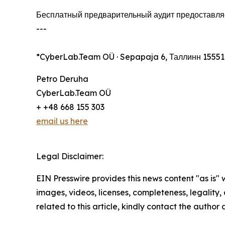
Бесплатный предварительный аудит предоставляетс
---
*CyberLab.Team OÜ · Sepapaja 6, Таллинн 15551
Petro Deruha
CyberLab.Team OÜ
+ +48 668 155 303
email us here
Legal Disclaimer:
EIN Presswire provides this news content "as is" 
images, videos, licenses, completeness, legality, o
related to this article, kindly contact the author