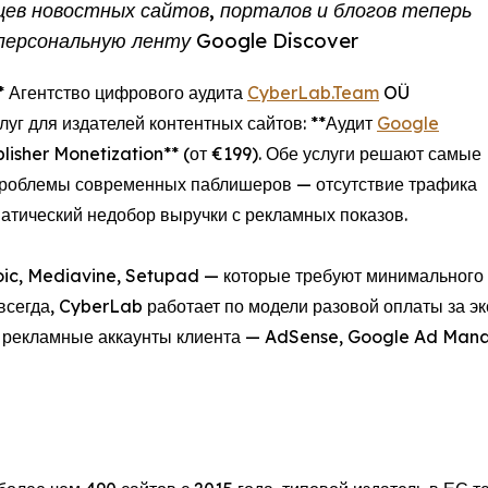
ев новостных сайтов, порталов и блогов теперь
 персональную ленту Google Discover
** Агентство цифрового аудита
CyberLab.Team
OÜ
луг для издателей контентных сайтов: **Аудит
Google
ublisher Monetization** (от €199). Обе услуги решают самые
проблемы современных паблишеров — отсутствие трафика
атический недобор выручки с рекламных показов.
oic, Mediavine, Setupad — которые требуют минимального 
егда, CyberLab работает по модели разовой оплаты за эк
се рекламные аккаунты клиента — AdSense, Google Ad Man