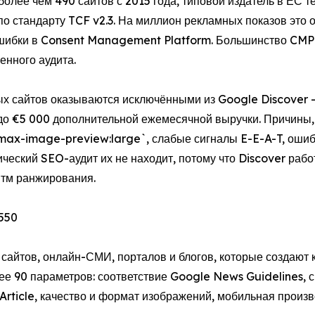
более чем 490 сайтов с 2015 года, типовой издатель в ЕС
по стандарту TCF v2.3. На миллион рекламных показов это 
 ошибки в Consent Management Platform. Большинство CMP 
енного аудита.
ых сайтов оказываются исключёнными из Google Discover 
до €5 000 дополнительной ежемесячной выручки. Причины, 
 `max-image-preview:large`, слабые сигналы E-E-A-T, оши
ческий SEO-аудит их не находит, потому что Discover рабо
итм ранжирования.
 550
сайтов, онлайн-СМИ, порталов и блогов, которые создают 
лее 90 параметров: соответствие Google News Guidelines, 
ticle, качество и формат изображений, мобильная произво