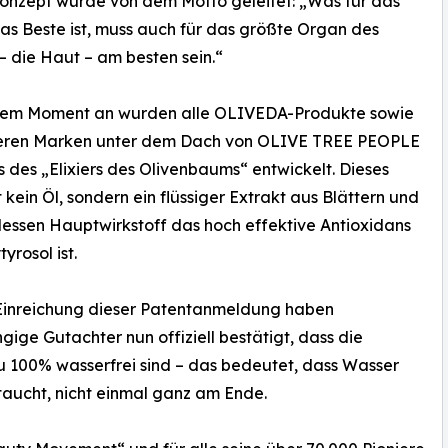
onzept wurde von dem Motto geleitet: „Was für das
as Beste ist, muss auch für das größte Organ des
– die Haut – am besten sein.“
sem Moment an wurden alle OLIVEDA-Produkte sowie
eren Marken unter dem Dach von OLIVE TREE PEOPLE
s des „Elixiers des Olivenbaums“ entwickelt. Dieses
st kein Öl, sondern ein flüssiger Extrakt aus Blättern und
dessen Hauptwirkstoff das hoch effektive Antioxidans
yrosol ist.
 Einreichung dieser Patentanmeldung haben
ige Gutachter nun offiziell bestätigt, dass die
 100% wasserfrei sind – das bedeutet, dass Wasser
ftaucht, nicht einmal ganz am Ende.