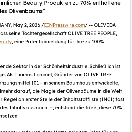
mmlichen Beauty Produkten zu 70% enthaltene
 des Olivenbaums“
Y, May 2, 2026 /
EINPresswire.com
/ -- OLIVEDA
 dass seine Tochtergesellschaft OLIVE TREE PEOPLE,
eauty
, eine Patentanmeldung für ihre zu 100%
nde Sektor in der Schönheitsindustrie. Schließlich ist
ege. Als Thomas Lommel, Gründer von OLIVE TREE
nzungsmittel I01 – in seinem Baumhaus entwickelte,
ielmehr darauf, die Magie der Olivenbäume in die Welt
r Regel an erster Stelle der Inhaltsstoffliste (INCI) fast
des Inhalts ausmacht –, entstand die Idee, diese 70%
rsetzen.