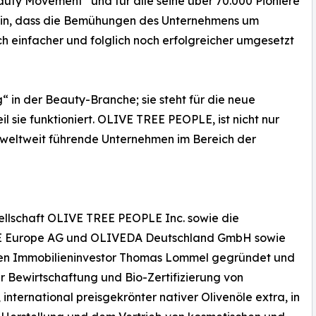
uty Movement“ und für alle seine über 70.000 Pioniere
ein, dass die Bemühungen des Unternehmens um
 einfacher und folglich noch erfolgreicher umgesetzt
g“ in der Beauty-Branche; sie steht für die neue
 sie funktioniert. OLIVE TREE PEOPLE, ist nicht nur
 weltweit führende Unternehmen im Bereich der
sellschaft OLIVE TREE PEOPLE Inc. sowie die
E Europe AG und OLIVEDA Deutschland GmbH sowie
en Immobilieninvestor Thomas Lommel gegründet und
r Bewirtschaftung und Bio-Zertifizierung von
international preisgekrönter nativer Olivenöle extra, in