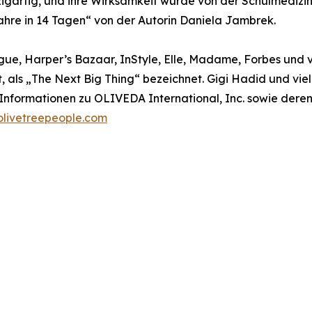
igartig, und ihre Wirksamkeit wurde von der Schulmedizin 
hre in 14 Tagen“ von der Autorin Daniela Jambrek.
ogue, Harper’s Bazaar, InStyle, Elle, Madame, Forbes und
ut, als „The Next Big Thing“ bezeichnet. Gigi Hadid und v
 Informationen zu OLIVEDA International, Inc. sowie dere
livetreepeople.com