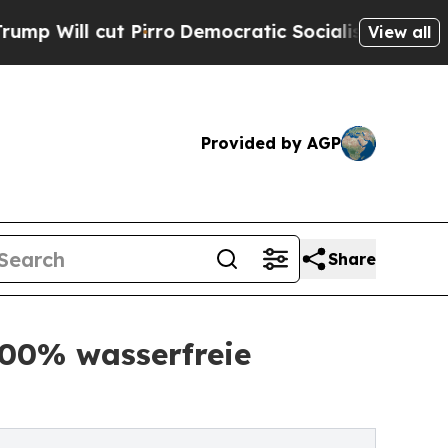
Pirro
Democratic Socialists of America Propose 
View all
Provided by AGP
Share
00% wasserfreie