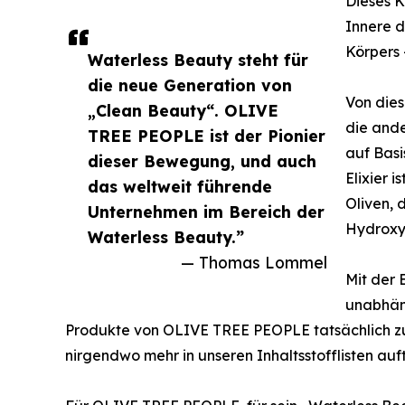
Dieses K
Innere d
Körpers 
Waterless Beauty steht für
die neue Generation von
Von die
„Clean Beauty“. OLIVE
die and
TREE PEOPLE ist der Pionier
auf Basi
dieser Bewegung, und auch
Elixier i
das weltweit führende
Oliven, 
Unternehmen im Bereich der
Hydroxyt
Waterless Beauty.”
— Thomas Lommel
Mit der
unabhäng
Produkte von OLIVE TREE PEOPLE tatsächlich zu
nirgendwo mehr in unseren Inhaltsstofflisten au