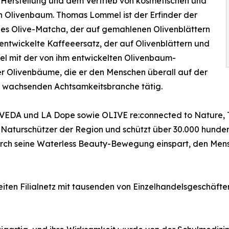
 Herstellung und dem Vertrieb von kosmetischen und
n Olivenbaum. Thomas Lommel ist der Erfinder der
 des Olive-Matcha, der auf gemahlenen Olivenblättern
l entwickelte Kaffeeersatz, der auf Olivenblättern und
el mit der von ihm entwickelten Olivenbaum-
 Olivenbäume, die er den Menschen überall auf der
ll wachsenden Achtsamkeitsbranche tätig.
DA und LA Dope sowie OLIVE re:connected to Nature, The
 Naturschützer der Region und schützt über 30.000 hunder
urch seine Waterless Beauty-Bewegung einspart, den Mensc
ten Filialnetz mit tausenden von Einzelhandelsgeschäft