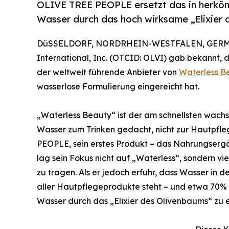
OLIVE TREE PEOPLE ersetzt das in herkö
Wasser durch das hoch wirksame „Elixier
DüSSELDORF, NORDRHEIN-WESTFALEN, GERMAN
International, Inc. (OTCID: OLVI) gab bekannt,
der weltweit führende Anbieter von
Waterless B
wasserlose Formulierung eingereicht hat.
„Waterless Beauty“ ist der am schnellsten wachse
Wasser zum Trinken gedacht, nicht zur Hautpfl
PEOPLE, sein erstes Produkt – das Nahrungsergä
lag sein Fokus nicht auf „Waterless“, sondern v
zu tragen. Als er jedoch erfuhr, dass Wasser in de
aller Hautpflegeprodukte steht – und etwa 70% 
Wasser durch das „Elixier des Olivenbaums“ zu e