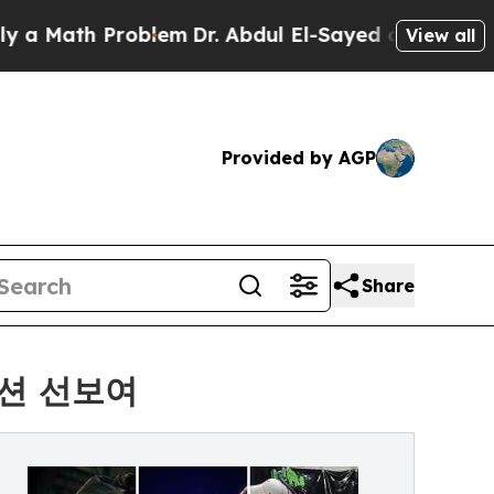
th Problem
Dr. Abdul El-Sayed on Historic Michiga
View all
Provided by AGP
Share
루션 선보여