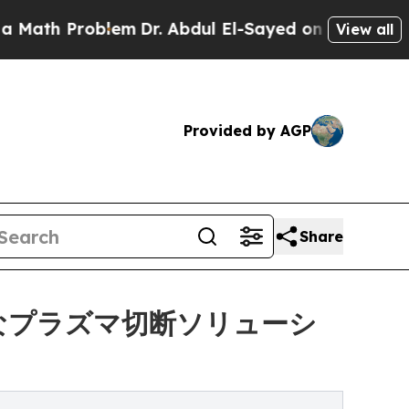
 Problem
Dr. Abdul El-Sayed on Historic Michigan 
View all
Provided by AGP
Share
なプラズマ切断ソリューシ