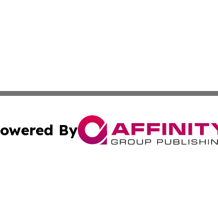
owered By
ubmit Press Release
Terms & Conditions
Copyright/DMCA
Inc. dba Affinity Group Publishing & Business Times Journ
Cookie Settings / Your Privacy Choices