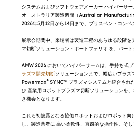
システムおよびソフトウェアメーカー ハイパーサーム・アソシ
オーストラリア製造週間（Australian Manufac
2026年5月12日から14日まで、ブリスベン・コ
展示会期間中、来場者は製造工程のあらゆる段階を
マ切断ソリューション・ポートフォリオ を、パー
AMW 2026 においてハイパーサームは、手持ち
ラズマ開先切断
ソリューションまで、幅広いプラズ
®
Powermax
SYNC™ プラズマシステムと統合され
び 産業用ロボットプラズマ切断ソリューションを
き機会となります。
これら初披露となる協働ロボットおよびロボット向けプ
し、製造業者に 高い柔軟性、直感的な操作性、そし