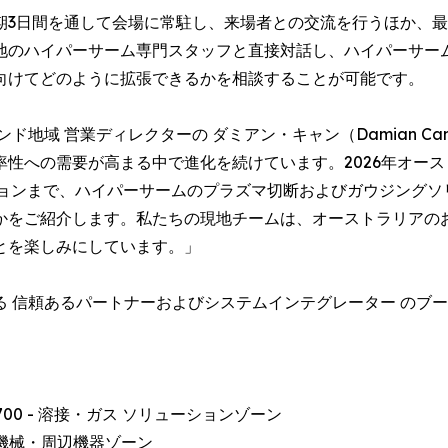
期3日間を通して会場に常駐し、来場者との交流を行うほか、
地のハイパーサーム専門スタッフと直接対話し、ハイパーサー
向けてどのように拡張できるかを相談することが可能です。
地域 営業ディレクターの ダミアン・キャン（Damian Ca
性への需要が高まる中で進化を続けています。2026年オー
ションまで、ハイパーサームのプラズマ切断およびガウジングソ
かをご紹介します。私たちの現地チームは、オーストラリアの
とを楽しみにしています。」
る 信頼あるパートナーおよびシステムインテグレーター のブ
ブース 2700 - 溶接・ガス ソリューションゾーン
- 工作機械・周辺機器ゾーン