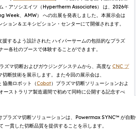
エイツ（Hypertherm Associates） は、2026年
turing Week、AMW） への出展を発表しました。本展示会は
ンベンション＆エキシビション・センターにて開催されます。
支援するよう設計された ハイパーサームの包括的なプラズ
トナー各社のブースで体験することができます。
式プラズマ切断およびガウジングシステムから、高度な
CNC プ
マ切断技術を展示します。また今回の展示会は、
た 協働ロボット（
Cobot
）プラズマ切断ソリューションおよ
、オーストラリア製造週間で初めて同時に公開する記念すべ
ラズマ切断ソリューションは、Powermax SYNC™ が
て 一貫した切断品質を提供することを示します。