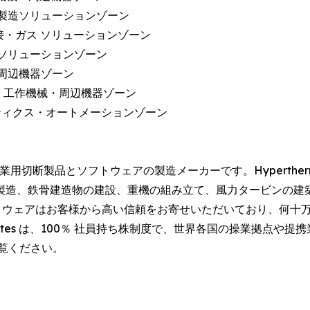
132 - 製造ソリューションゾーン
20 - 溶接・ガス ソリューションゾーン
・ガス ソリューションゾーン
機械・周辺機器ゾーン
1105 - 工作機械・周辺機器ゾーン
0 - ロボティクス・オートメーションゾーン
を置く、工業用切断製品とソフトウェアの製造メーカーです。Hypert
製造、鉄骨建造物の建設、重機の組み立て、風力タービンの建
フトウェアはお客様から高い信頼をお寄せいただいており、何十
ssociates は、100％ 社員持ち株制度で、世界各国の操業拠点や
覧ください。