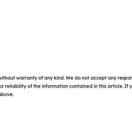
without warranty of any kind. We do not accept any responsib
r reliability of the information contained in this article. I
 above.