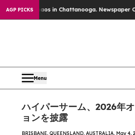
pse
Chaos in Chattanooga. Newspaper Owner Call
AGP PICKS
Menu
ハイパーサーム、2026
ョンを披露
BRISBANE, QUEENSLAND, AUSTRALIA, May 4, 2