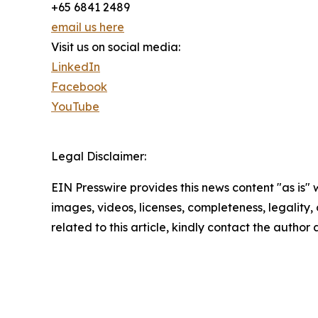
+65 6841 2489
email us here
Visit us on social media:
LinkedIn
Facebook
YouTube
Legal Disclaimer:
EIN Presswire provides this news content "as is" 
images, videos, licenses, completeness, legality, o
related to this article, kindly contact the author